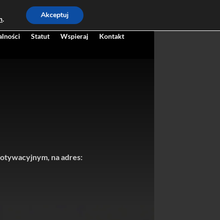
Akceptuj
h
.
alności
Statut
Wspieraj
Kontakt
 motywacyjnym, na adres: