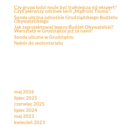
Czy grupa ludzi może być trafniejsza niż ekspert?
Czyli pierwszy odcinek serii „Mądrość Tłumu”.
Sonda uliczna odnośnie Grudziądzkiego Budżetu
Obywatelskiego
Jak zaprojektować lepszy Budżet Obywatelski?
Warsztaty w Grudziądzu już za nami!
Sonda uliczna w Grudziądzu
Nabór do wolontariatu
Recent Comments
Brak komentarzy do wyświetlenia.
Archives
maj 2026
lipiec 2025
czerwiec 2025
lipiec 2024
maj 2023
kwiecień 2023
Categories