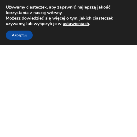
Używamy ciasteczek, aby zapewnić najlepszą jakość
korzystania z naszej witryny.
Możesz dowiedzieć się więcej o tym, jakich ciasteczek
używamy, lub wyłączyć je w
ustawieniach
.
Akceptuj
Regulamin wpłat
Regulamin przekazywania darowizn na rzecz
Fundacji Projektujemy Polskę
I Postanowienia wstępne
Niniejszy dokument, zwany dalej Regulaminem,
określa: zasady świadczenia przez Fundację
Projektujemy Polskę z siedzibą w Grudziądzu przy ul.
Stachonia 4/4, wpisaną do rejestru stowarzyszeń,
innych organizacji społecznych i zawodowych,
fundacji oraz publicznych zakładów opieki